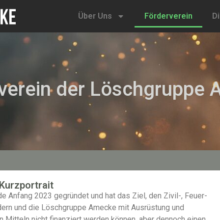
Über Uns
Förderverein
D
verein der Löschgruppe
Kurzportrait
Anfang 2023 gegründet und hat das Ziel, den Zivil-, Feuer-
rdern und die Löschgruppe Amecke mit Ausrüstung und
 Mitteln nicht finanziert werden können, aber dennoch einen