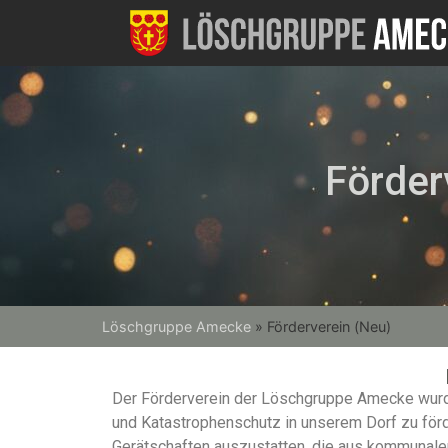
Förder
Löschgruppe Amecke
»
Förderverein (Neu)
Der Förderverein der Löschgruppe Amecke wurde 
und Katastrophenschutz in unserem Dorf zu fö
Gerätschaften auszustatten, die aus kommunalen