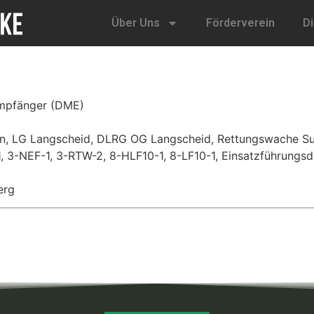
Über Uns
Förderverein
D
mpfänger (DME)
, LG Langscheid, DLRG OG Langscheid, Rettungswache S
 3-NEF-1, 3-RTW-2, 8-HLF10-1, 8-LF10-1, Einsatzführungsdi
erg