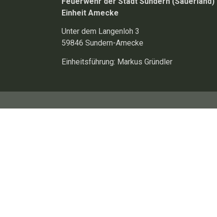
Feuerwehr der Stadt Sundern (Sauerland)
Einheit Amecke
Unter dem Langenloh 3
59846 Sundern-Amecke
Einheitsführung: Markus Gründler