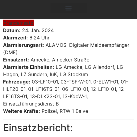
Brandeinsatz
Datum:
24. Jan. 2024
Alarmzeit:
6:24 Uhr
Alarmierungsart:
ALAMOS, Digitaler Meldeempfänger
(DME)
Einsatzort:
Amecke, Amecker Straße
Alarmierte Einheiten:
LG Amecke, LG Allendorf, LG
Hagen, LZ Sundern, IuK, LG Stockum
Fahrzeuge:
03-LF10-01, 03-TSF-W-01, 0-ELW1-01, 01-
HLF20-01, 01-LF16TS-01, 06-LF10-01, 12-LF10-01, 12-
LF16TS-01, 13-DLK23-01, 13-KdoW-1,
Einsatzführungsdienst B
Weitere Kräfte:
Polizei, RTW 1 Balve
Einsatzbericht: